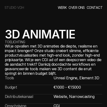
STUDIO VDH
WERK
OVER ONS
CONTACT
3D ANIMATIE
TOELICHTING
Wil je opvallen met 3D animaties die diepte, realisme en
impact brengen? Onze studio creëert slimme, efficiënte
productvisualisaties met high-end look, zonder high-end
prijskaartje. Wil je een CGI ad of een deepscreen video die
de aandacht trekt? Dankzij doordachte workflows en
geavanceerde tools maken we 3D content die eruit
springt én binnen budget blijft.
Tools
Unreal Engine, Element 3D
Budget
€1000 - €15000
Distributiekanaal
Website, Narrowcasting
Omschrijving
CGI